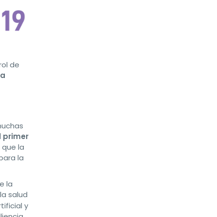
rol de
ha
 muchas
l primer
 que la
para la
e la
la salud
tificial y
iliencia