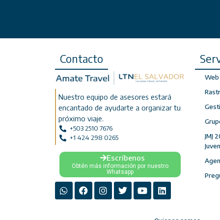
Contacto
Serv
Web 
Rast
Nuestro equipo de asesores estará
Gest
encantado de ayudarte a organizar tu
próximo viaje.
Grup
+503 2510 7676
JMJ 2
+1 424 298 0265
Juve
Escríbenos
Agenc
Obtén más información por nuestro
Whatsapp
Preg