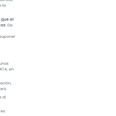
e la
 que el
eas
. De
a
 suponer
gunas
ATA, en
ación,
ará.
 al
 es