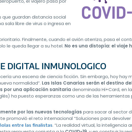
l aeropuerto, el viajero pasa por
s que guardan distancia social
 sala libre de virus o ingresa en
rioritario. Finalmente, cuando el avión aterriza, pasa el cont
o le queda llegar a su hotel.
No es una distopía: el viaje 
E DIGITAL INMUNOLOGICO
ecería una escena de ciencia ficción. Sin embargo, hoy hay
nueva normalidad”.
Las Islas Canarias serán el destino de
 por una aplicación sanitaria
denominada Hi+Card, en la
nglés) ha puesto esperanzas como una de las herramientas 
amente por las nuevas tecnologías
para sacar al sector d
e promovió el reto internacional “Soluciones para devolver 
. “La realidad virtual, la inteligencia ar
las entre las finalistas
stra respuesta conjunta a la
COVID-19
, y en construir la res