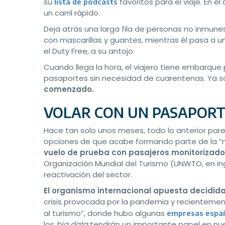
su
favoritos para el viaje. En e
lista de podcasts
un carril rápido.
Deja atrás una larga fila de personas no inmune
con mascarillas y guantes, mientras él pasa a una
el Duty Free, a su antojo.
Cuando llega la hora, el viajero tiene embarque p
pasaportes sin necesidad de cuarentenas. Ya sol
comenzado.
VOLAR CON UN PASAPORT
Hace tan solo unos meses, todo lo anterior par
opciones de que acabe formando parte de la “
vuelo de prueba con pasajeros monitorizados
Organización Mundial del Turismo (UNWTO, en i
reactivación del sector.
El organismo internacional apuesta decidid
crisis provocada por la pandemia y recientement
al turismo”, donde hubo algunas
empresas españo
los
big data
tendrán un importante papel en nue