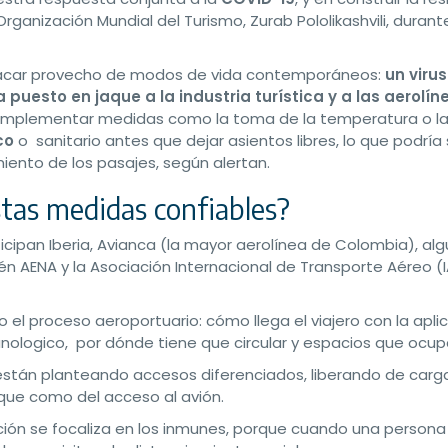
 Organización Mundial del Turismo, Zurab Pololikashvili, durant
sacar provecho de modos de vida contemporáneos:
un virus
uesto en jaque a la industria turística y a las aerolín
e implementar medidas como la toma de la temperatura o l
co
o sanitario antes que dejar asientos libres, lo que podría
ento de los pasajes, según alertan.
tas medidas confiables?
icipan Iberia, Avianca (la mayor aerolínea de Colombia), al
 AENA y la Asociación Internacional de Transporte Aéreo (I
el proceso aeroportuario: cómo llega el viajero con la aplic
logico, por dónde tiene que circular y espacios que ocup
 están planteando accesos diferenciados, liberando de carga
rque como del acceso al avión.
ación se focaliza en los inmunes, porque cuando una persona