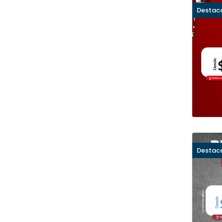
Destac
Destac