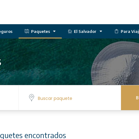
eguros
Paquetes
El Salvador
Para Via
s
B
quetes encontrados