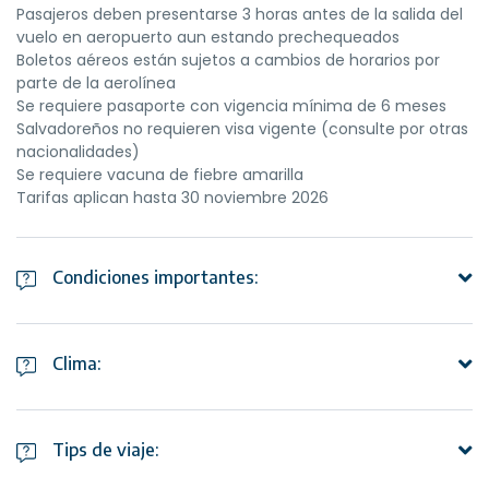
Pasajeros deben presentarse 3 horas antes de la salida del
vuelo en aeropuerto aun estando prechequeados
Boletos aéreos están sujetos a cambios de horarios por
parte de la aerolínea
Se requiere pasaporte con vigencia mínima de 6 meses
Salvadoreños no requieren visa vigente (consulte por otras
nacionalidades)
Se requiere vacuna de fiebre amarilla
Tarifas aplican hasta 30 noviembre 2026
Condiciones importantes:
Traslados de llegada y salida en servicio compartido
Tours en servicio compartido (algunos tours pueden no
Clima:
incluir recogida y retorno al hotel, así como de entradas)
Pasajeros deben reconfirmar un día antes con el proveedor
En Panamá predominan dos zonas climáticas, la primera
en destino horas y lugar de recogida para traslados y tours
abarca los climas tropicales lluviosos, donde las
Horarios y fechas de tours podría variar por causas de
Tips de viaje:
temperaturas superan los 20ºC y se presta para el
fuerza mayor u operatividad de operador en destino
desarrollo de plantas tropicales que necesitan de calor y