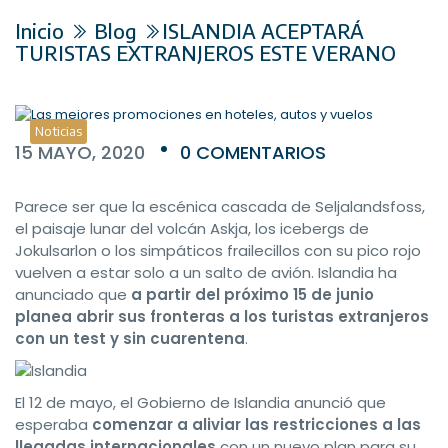
Inicio
Blog
ISLANDIA ACEPTARÁ
TURISTAS EXTRANJEROS ESTE VERANO
Noticias
15 MAYO, 2020
0 COMENTARIOS
Parece ser que la escénica cascada de Seljalandsfoss,
el paisaje lunar del volcán Askja, los icebergs de
Jokulsarlon o los simpáticos frailecillos con su pico rojo
vuelven a estar solo a un salto de avión. Islandia ha
anunciado que
a partir del próximo 15 de junio
planea abrir sus fronteras a los turistas extranjeros
con un test y sin cuarentena
.
El 12 de mayo, el Gobierno de Islandia anunció que
esperaba
comenzar a aliviar las restricciones a las
llegadas internacionales
con un nuevo plan para su