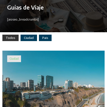
Guias de Viaje
[aioseo_breadcrumbs]
Todos
Ciudad
Pais
Ciudad