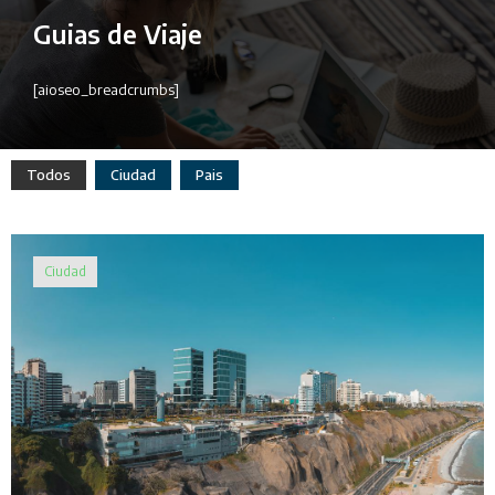
Guias de Viaje
[aioseo_breadcrumbs]
Todos
Ciudad
Pais
Ciudad