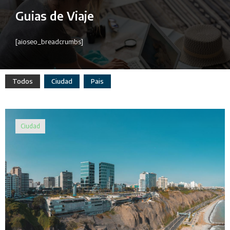
Guias de Viaje
[aioseo_breadcrumbs]
Todos
Ciudad
Pais
Ciudad