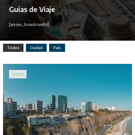
Guias de Viaje
[aioseo_breadcrumbs]
Todos
Ciudad
Pais
Ciudad