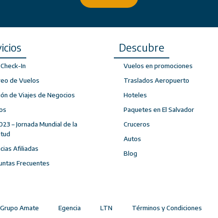
icios
Descubre
Check-In
Vuelos en promociones
reo de Vuelos
Traslados Aeropuerto
ión de Viajes de Negocios
Hoteles
os
Paquetes en El Salvador
023 – Jornada Mundial de la
Cruceros
ntud
Autos
ias Afiliadas
Blog
untas Frecuentes
Grupo Amate
Egencia
LTN
Términos y Condiciones