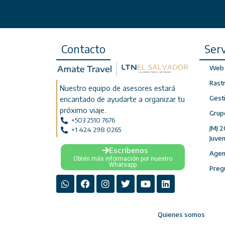
Contacto
Serv
Web 
Rast
Nuestro equipo de asesores estará
Gest
encantado de ayudarte a organizar tu
próximo viaje.
Grup
+503 2510 7676
JMJ 2
+1 424 298 0265
Juve
Escríbenos
Agenc
Obtén más información por nuestro
Whatsapp
Preg
Quienes somos