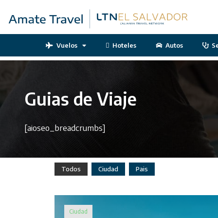
Vuelos
Hoteles
Autos
S
Guias de Viaje
[aioseo_breadcrumbs]
Todos
Ciudad
Pais
Ciudad