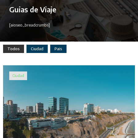
Guias de Viaje
[aioseo_breadcrumbs]
Todos
Ciudad
Pais
Ciudad