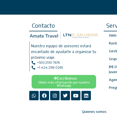
Contacto
Serv
Web 
Rast
Nuestro equipo de asesores estará
Gest
encantado de ayudarte a organizar tu
próximo viaje.
Grup
+503 2510 7676
JMJ 2
+1 424 298 0265
Juve
Escríbenos
Agenc
Obtén más información por nuestro
Whatsapp
Preg
Quienes somos