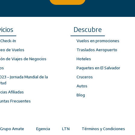
icios
Descubre
Check-In
Vuelos en promociones
reo de Vuelos
Traslados Aeropuerto
ión de Viajes de Negocios
Hoteles
os
Paquetes en El Salvador
023 – Jornada Mundial de la
Cruceros
ntud
Autos
ias Afiliadas
Blog
untas Frecuentes
Grupo Amate
Egencia
LTN
Términos y Condiciones