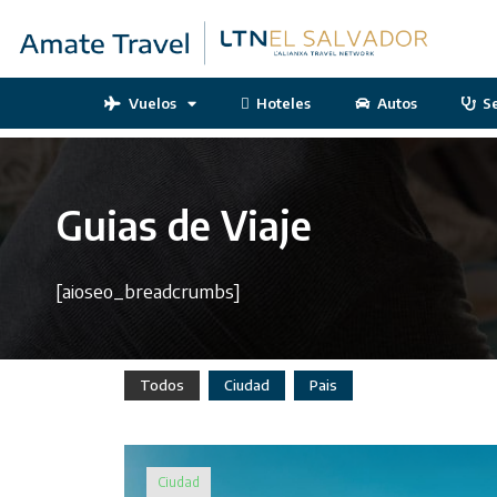
Vuelos
Hoteles
Autos
S
Guias de Viaje
[aioseo_breadcrumbs]
Todos
Ciudad
Pais
Ciudad