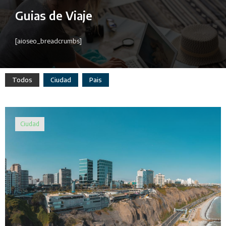
Guias de Viaje
[aioseo_breadcrumbs]
Todos
Ciudad
Pais
Ciudad