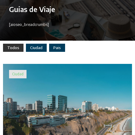
Guias de Viaje
[aioseo_breadcrumbs]
Todos
Ciudad
Pais
Ciudad