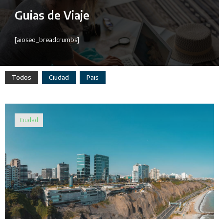
Guias de Viaje
[aioseo_breadcrumbs]
Todos
Ciudad
Pais
Ciudad