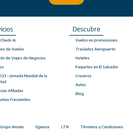
icios
Descubre
Check-In
Vuelos en promociones
reo de Vuelos
Traslados Aeropuerto
ión de Viajes de Negocios
Hoteles
os
Paquetes en El Salvador
023 – Jornada Mundial de la
Cruceros
ntud
Autos
ias Afiliadas
Blog
untas Frecuentes
Grupo Amate
Egencia
LTN
Términos y Condiciones