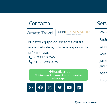
Contacto
Serv
Web 
Rast
Nuestro equipo de asesores estará
Gest
encantado de ayudarte a organizar tu
próximo viaje.
Grup
+503 2510 7676
JMJ 2
+1 424 298 0265
Juve
Escríbenos
Agenc
Obtén más información por nuestro
Whatsapp
Preg
Quienes somos