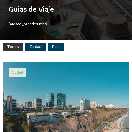
Guias de Viaje
[aioseo_breadcrumbs]
Todos
Ciudad
Pais
Ciudad