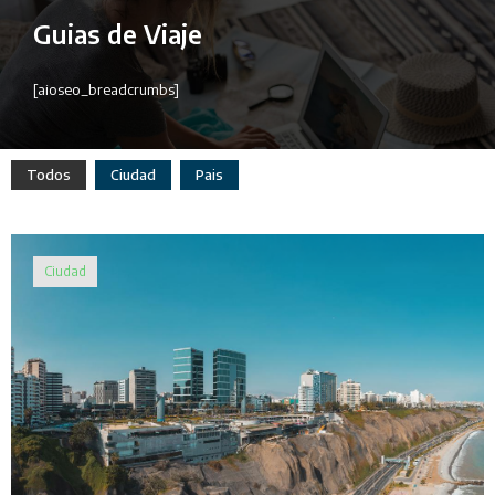
Guias de Viaje
[aioseo_breadcrumbs]
Todos
Ciudad
Pais
Ciudad