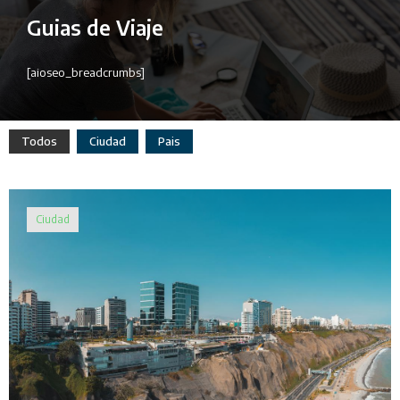
Guias de Viaje
[aioseo_breadcrumbs]
Todos
Ciudad
Pais
Ciudad