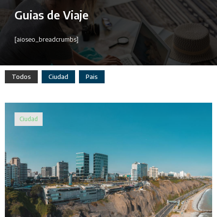
Guias de Viaje
[aioseo_breadcrumbs]
Todos
Ciudad
Pais
Ciudad