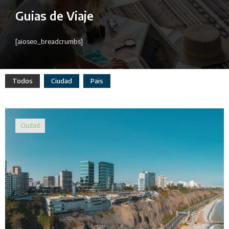
Guias de Viaje
[aioseo_breadcrumbs]
Todos
Ciudad
Pais
Ciudad